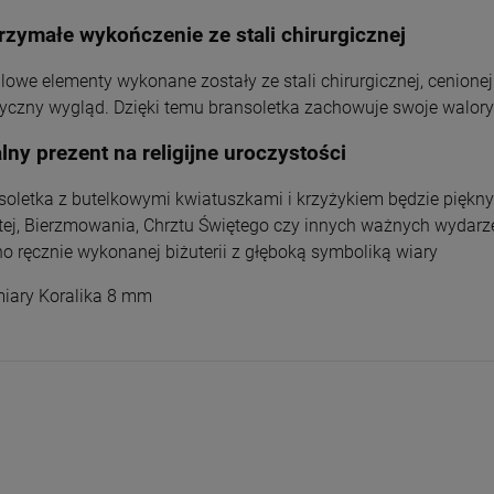
rzymałe wykończenie ze stali chirurgicznej
lowe elementy wykonane zostały ze stali chirurgicznej, cenionej
tyczny wygląd. Dzięki temu bransoletka zachowuje swoje walory
lny prezent na religijne uroczystości
soletka z butelkowymi kwiatuszkami i krzyżykiem będzie piękn
tej, Bierzmowania, Chrztu Świętego czy innych ważnych wydarze
no ręcznie wykonanej biżuterii z głęboką symboliką wiary
ary Koralika 8 mm