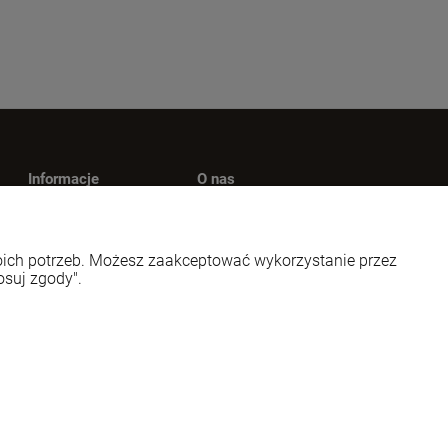
Informacje
O nas
Polityka prywatności
Kontakt
wy
Jak kupować?
O firmie
woich potrzeb. Możesz zaakceptować wykorzystanie przez
Nagrody i wyróżnienia
osuj zgody".
Styl graficzny ShopGadget.pl
Sklep internetowy Shoper.pl