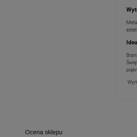
Wyt
Meta
este
Idea
Bran
Świę
pięk
Wymi
Ocena sklepu