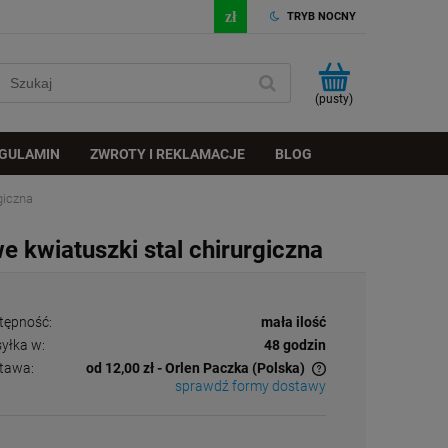
TRYB NOCNY
(pusty)
GULAMIN
ZWROTY I REKLAMACJE
BLOG
giczna
 kwiatuszki stal chirurgiczna
tępność:
mała ilość
yłka w:
48 godzin
tawa:
od 12,00 zł
- Orlen Paczka
(Polska)
sprawdź formy dostawy
Cena nie zawiera ewentualnych kosztów
płatności