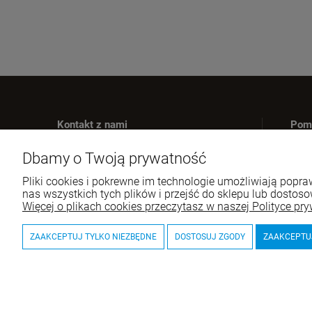
Kontakt z nami
Pom
Zwr
Dbamy o Twoją prywatność
Masz pytania?
Pyt
Zadzwoń lub napisz do nas
Pliki cookies i pokrewne im technologie umożliwiają pop
Re
nas wszystkich tych plików i przejść do sklepu lub dostoso
Tel.:
+48 516 452 080
Więcej o plikach cookies przeczytasz w naszej Polityce pry
E-mail:
kontakt@wiernibogu.pl
ZAAKCEPTUJ TYLKO NIEZBĘDNE
DOSTOSUJ ZGODY
ZAAKCEPTU
© 2026 wiernibogu.pl. Wszelkie prawa zastrzeżone.