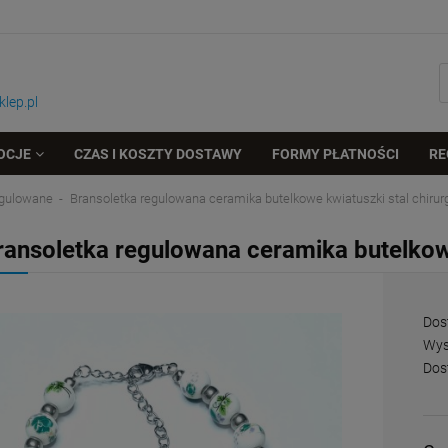
lep.pl
OCJE
CZAS I KOSZTY DOSTAWY
FORMY PŁATNOŚCI
RE
regulowane
Bransoletka regulowana ceramika butelkowe kwiatuszki stal chirur
ransoletka regulowana ceramika butelkowe
Dos
Wys
Dos