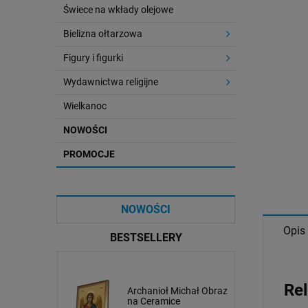
Świece na wkłady olejowe
Bielizna ołtarzowa
Figury i figurki
Wydawnictwa religijne
Wielkanoc
NOWOŚCI
PROMOCJE
NOWOŚCI
Opis
BESTSELLERY
Rel
afał Obraz
Ikona Świętej Rodziny
Archanioł Michał Obraz
e
na Ceramice