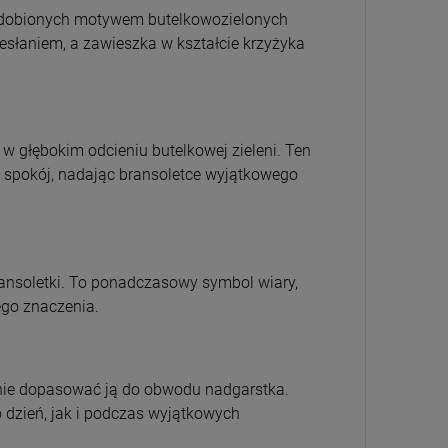
3 970,00 zł
45,00 zł
45,00 zł
19,00 zł
ozdobionych motywem butelkowozielonych
esłaniem, a zawieszka w kształcie krzyżyka
DO KOSZYKA
DO KOSZYKA
DO KOSZYKA
DO KOSZYKA
 w głębokim odcieniu butelkowej zieleni. Ten
 spokój, nadając bransoletce wyjątkowego
ansoletki. To ponadczasowy symbol wiary,
wego znaczenia.
alnie dopasować ją do obwodu nadgarstka.
 dzień, jak i podczas wyjątkowych