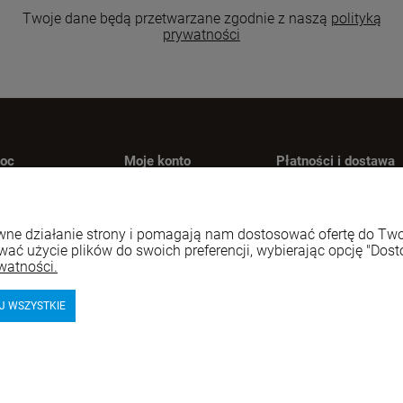
Twoje dane będą przetwarzane zgodnie z naszą
polityką
prywatności
oc
Moje konto
Płatności i dostawa
oty i reklamacje
Twoje zamówienia
Formy płatności
ania i odpowiedzi
Ustawienia konta
Czas i koszty dosta
rawne działanie strony i pomagają nam dostosować ofertę do T
gulamin
Przechowalnia
Czas realizacji
wać użycie plików do swoich preferencji, wybierając opcję "Dost
zamówienia
watności.
J WSZYSTKIE