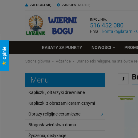
ZALOGUJ SIĘ
ZAREJESTRUJ SIĘ
INFOLINIA:
516 452 080
Email:
kontakt@latarniksk
RABATY ZA PUNKTY
NOWOŚCI
PROM
Opinie
Strona główna
Różańce
Bransoletki religijne, na stalówce 
B
Menu
Kapliczki, ołtarzyki drewniane
NOWOŚĆ
Kapliczki z obrazami ceramicznymi
Obrazy religijne ceramiczne
Błogosławieństwa domu
Życzenia, dedykacje