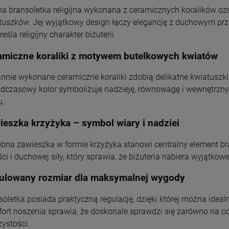
Niepokalanego Serca
Chłopca
660,40 zł
149,00 zł
115,00 zł
29,00 zł
na bransoletka religijna wykonana z ceramicznych koralików 
Maryi
tuszków. Jej wyjątkowy design łączy elegancję z duchowym prz
POWIADOM O
DO KOSZYKA
DO KOSZYKA
DO KOSZYKA
DOSTĘPNOŚCI
eśla religijny charakter biżuterii.
amiczne koraliki z motywem butelkowych kwiatów
annie wykonane ceramiczne koraliki zdobią delikatne kwiatuszki
dczasowy kolor symbolizuje nadzieję, równowagę i wewnętrzny
u.
ieszka krzyżyka – symbol wiary i nadziei
bna zawieszka w formie krzyżyka stanowi centralny element br
ści i duchowej siły, który sprawia, że biżuteria nabiera wyjątko
ulowany rozmiar dla maksymalnej wygody
soletka posiada praktyczną regulację, dzięki której można ide
ort noszenia sprawia, że doskonale sprawdzi się zarówno na co
zystości.