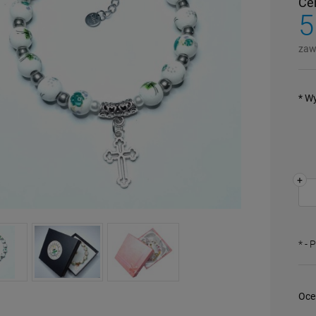
Ce
5
zaw
*
Wy
+
*
- 
Oce