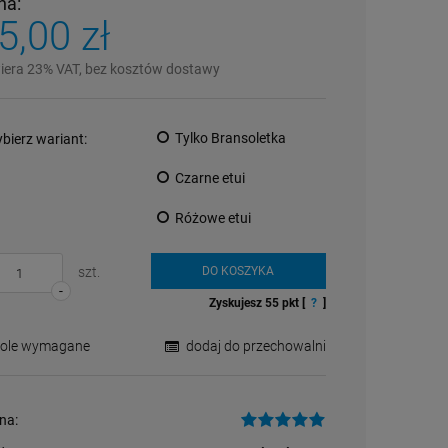
na:
5,00 zł
iera 23% VAT, bez kosztów dostawy
Tylko Bransoletka
bierz wariant:
Czarne etui
Różowe etui
szt.
DO KOSZYKA
-
Zyskujesz
55
pkt [
?
]
Pole wymagane
dodaj do przechowalni
na: