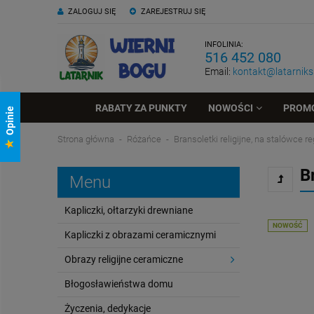
ZALOGUJ SIĘ
ZAREJESTRUJ SIĘ
INFOLINIA:
516 452 080
Email:
kontakt@latarniksk
RABATY ZA PUNKTY
NOWOŚCI
PROM
Opinie
Strona główna
Różańce
Bransoletki religijne, na stalówce 
B
Menu
Kapliczki, ołtarzyki drewniane
NOWOŚĆ
Kapliczki z obrazami ceramicznymi
Obrazy religijne ceramiczne
Błogosławieństwa domu
Życzenia, dedykacje