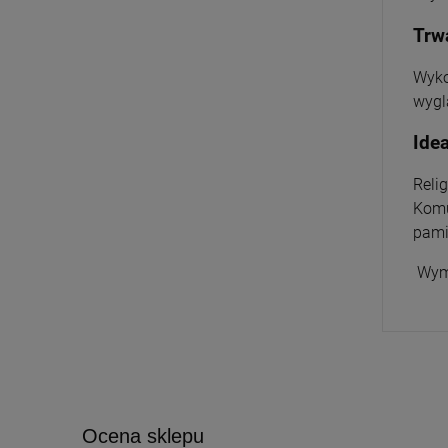
Trwa
Wyko
wygl
Ide
Reli
Komu
pami
Wymi
Ocena sklepu