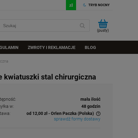
TRYB NOCNY
(pusty)
GULAMIN
ZWROTY I REKLAMACJE
BLOG
iczna
kwiatuszki stal chirurgiczna
tępność:
mała ilość
yłka w:
48 godzin
tawa:
od 12,00 zł
- Orlen Paczka
(Polska)
sprawdź formy dostawy
Cena nie zawiera ewentualnych kosztów
płatności