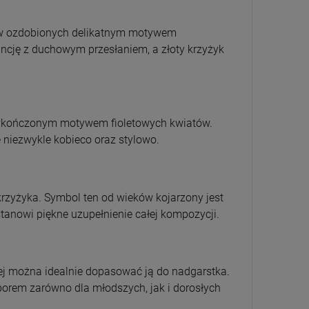
3 970,00 zł
45,00 zł
45,00 zł
19,00 zł
ków ozdobionych delikatnym motywem
DO KOSZYKA
DO KOSZYKA
DO KOSZYKA
DO KOSZYKA
ancję z duchowym przesłaniem, a złoty krzyżyk
e wykończonym motywem fioletowych kwiatów.
ę niezwykle kobieco oraz stylowo.
krzyżyka. Symbol ten od wieków kojarzony jest
stanowi piękne uzupełnienie całej kompozycji.
rej można idealnie dopasować ją do nadgarstka.
borem zarówno dla młodszych, jak i dorosłych