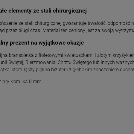
łe elementy ze stali chirurgicznej
ńczenie ze stali chirurgicznej gwarantuje trwałość, odporność 
ąd przez długi czas. Materiał ten ceniony jest za swoją wytrzym
alny prezent na wyjątkowe okazje
gijna bransoletka z fioletowymi kwiatuszkami i złotym krzyżyki
nii Świętej, Bierzmowania, Chrztu Świętego lub innych ważnych 
ątka, która łączy piękno biżuterii z głębokim znaczeniem duch
ary Koralika 8 mm