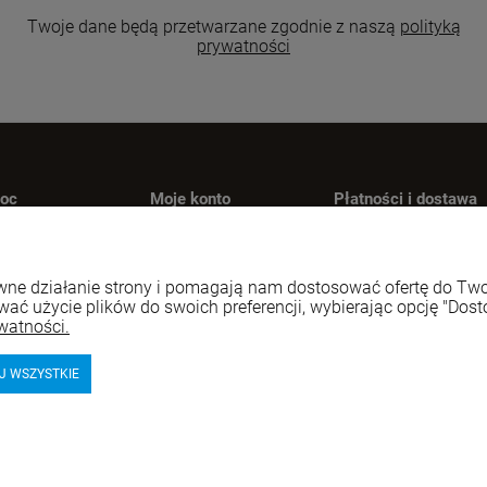
Twoje dane będą przetwarzane zgodnie z naszą
polityką
prywatności
oc
Moje konto
Płatności i dostawa
oty i reklamacje
Twoje zamówienia
Formy płatności
ania i odpowiedzi
Ustawienia konta
Czas i koszty dosta
rawne działanie strony i pomagają nam dostosować ofertę do T
gulamin
Przechowalnia
Czas realizacji
wać użycie plików do swoich preferencji, wybierając opcję "Dost
zamówienia
watności.
J WSZYSTKIE