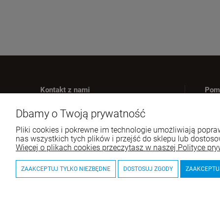
Kontakt z nami
Pom
Zwr
Dbamy o Twoją prywatność
Masz pytania?
Pyt
Zadzwoń lub napisz do nas
Pliki cookies i pokrewne im technologie umożliwiają pop
Re
nas wszystkich tych plików i przejść do sklepu lub dostoso
Tel.:
+48 516 452 080
Więcej o plikach cookies przeczytasz w naszej Polityce pry
E-mail:
kontakt@wiernibogu.pl
ZAAKCEPTUJ TYLKO NIEZBĘDNE
DOSTOSUJ ZGODY
ZAAKCEPTU
© 2026 wiernibogu.pl. Wszelkie prawa zastrzeżone.