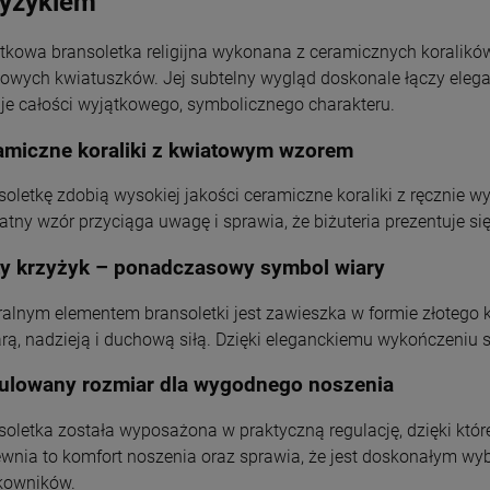
zyżykiem
Niepokalanego Serca
Chłopca
660,40 zł
149,00 zł
115,00 zł
29,00 zł
Maryi
tkowa bransoletka religijna wykonana z ceramicznych korali
POWIADOM O
DO KOSZYKA
DO KOSZYKA
DO KOSZYKA
DOSTĘPNOŚCI
etowych kwiatuszków. Jej subtelny wygląd doskonale łączy eleg
je całości wyjątkowego, symbolicznego charakteru.
amiczne koraliki z kwiatowym wzorem
soletkę zdobią wysokiej jakości ceramiczne koraliki z ręczni
katny wzór przyciąga uwagę i sprawia, że biżuteria prezentuje si
ty krzyżyk – ponadczasowy symbol wiary
ralnym elementem bransoletki jest zawieszka w formie złotego 
arą, nadzieją i duchową siłą. Dzięki eleganckiemu wykończeniu 
ulowany rozmiar dla wygodnego noszenia
soletka została wyposażona w praktyczną regulację, dzięki któ
wnia to komfort noszenia oraz sprawia, że jest doskonałym wy
kowników.