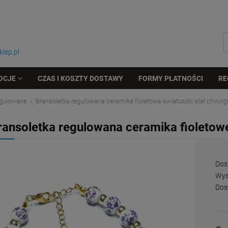
lep.pl
OCJE
CZAS I KOSZTY DOSTAWY
FORMY PŁATNOŚCI
RE
regulowane
Bransoletka regulowana ceramika fioletowe kwiatuszki stal chirurg
ransoletka regulowana ceramika fioletowe 
Dos
Wys
Dos