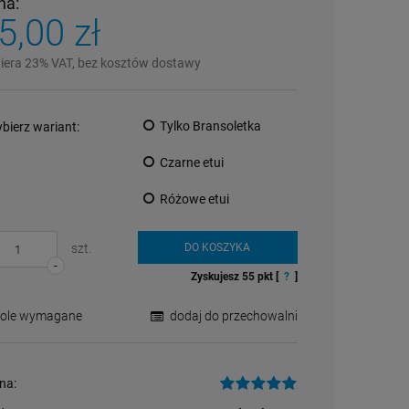
na:
5,00 zł
iera 23% VAT, bez kosztów dostawy
Tylko Bransoletka
bierz wariant:
Czarne etui
Różowe etui
szt.
DO KOSZYKA
-
Zyskujesz
55
pkt [
?
]
Pole wymagane
dodaj do przechowalni
na: