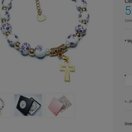
Ce
5
zaw
*
Wy
+
*
- 
Oce