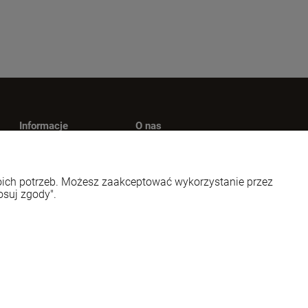
Informacje
O nas
Polityka prywatności
Kontakt
wy
Jak kupować?
O firmie
woich potrzeb. Możesz zaakceptować wykorzystanie przez
Nagrody i wyróżnienia
osuj zgody".
Styl graficzny ShopGadget.pl
Sklep internetowy Shoper.pl