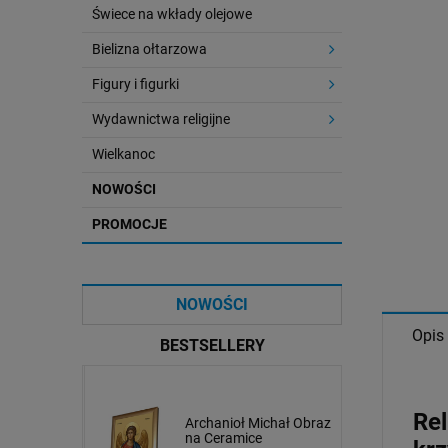
Świece na wkłady olejowe
Bielizna ołtarzowa
Figury i figurki
Wydawnictwa religijne
Wielkanoc
NOWOŚCI
PROMOCJE
NOWOŚCI
Opis
BESTSELLERY
Rel
afał Obraz
Ikona Świętej Rodziny
Archanioł Michał Obraz
e
na Ceramice