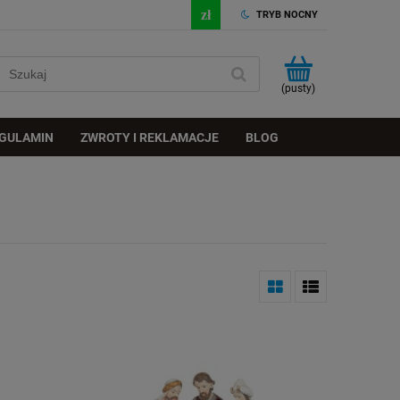
TRYB NOCNY
(pusty)
GULAMIN
ZWROTY I REKLAMACJE
BLOG