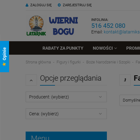
ZALOGUJ SIĘ
ZAREJESTRUJ SIĘ
INFOLINIA:
516 452 080
Email:
kontakt@latarniksk
RABATY ZA PUNKTY
NOWOŚCI
PROM
Opinie
Strona główna
Figury i figurki
Boże Narodzenie i Szopki
Fa
Opcje przeglądania
F
Producent: (wybierz)
Cena: (wybierz)
Menu