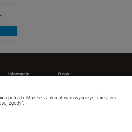
y
Informacje
O nas
Polityka prywatności
Kontakt
wy
Jak kupować?
O firmie
woich potrzeb. Możesz zaakceptować wykorzystanie przez
Nagrody i wyróżnienia
osuj zgody".