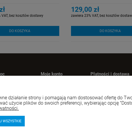
zł
129,00 zł
 VAT, bez kosztów dostawy
zawiera 23% VAT, bez kosztów dostaw
DO KOSZYKA
DO KOSZYKA
oc
Moje konto
Płatności i dostawa
oty i reklamacje
Twoje zamówienia
Formy płatności
ania i odpowiedzi
Ustawienia konta
Czas i koszty dosta
rawne działanie strony i pomagają nam dostosować ofertę do T
gulamin
Przechowalnia
Czas realizacji
wać użycie plików do swoich preferencji, wybierając opcję "Dost
zamówienia
watności.
J WSZYSTKIE