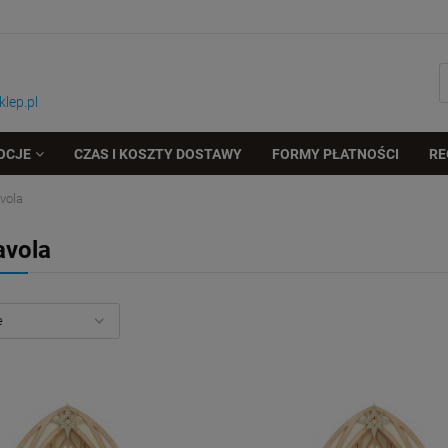
lep.pl
OCJE
CZAS I KOSZTY DOSTAWY
FORMY PŁATNOŚCI
RE
vola
avola