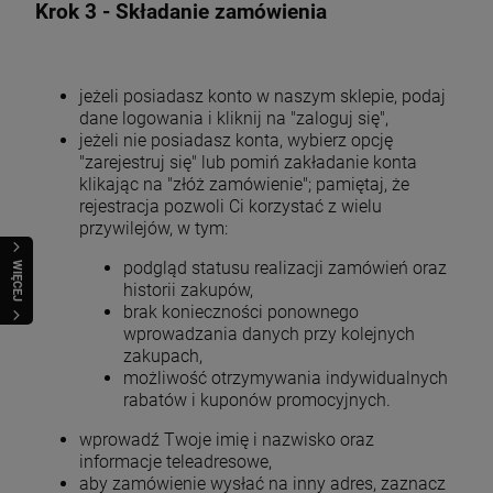
Krok 3 - Składanie zamówienia
jeżeli posiadasz konto w naszym sklepie, podaj
dane logowania i kliknij na "zaloguj się",
jeżeli nie posiadasz konta, wybierz opcję
"zarejestruj się" lub pomiń zakładanie konta
klikając na "złóż zamówienie"; pamiętaj, że
rejestracja pozwoli Ci korzystać z wielu
przywilejów, w tym:
podgląd statusu realizacji zamówień oraz
WIĘCEJ
historii zakupów,
brak konieczności ponownego
wprowadzania danych przy kolejnych
zakupach,
możliwość otrzymywania indywidualnych
rabatów i kuponów promocyjnych.
wprowadź Twoje imię i nazwisko oraz
informacje teleadresowe,
Ikona Świętej Rodziny
Archanioł Gabriel Obraz na Ceramice
aby zamówienie wysłać na inny adres, zaznacz