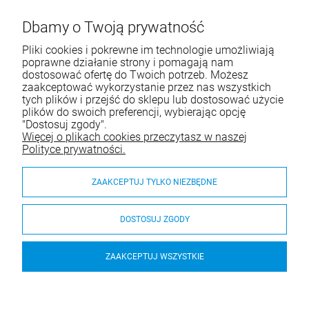
Masz pytania?
Dbamy o Twoją prywatność
Zadzwoń lub napisz do nas
Pliki cookies i pokrewne im technologie umożliwiają
Tel.:
+48 516 452 080
poprawne działanie strony i pomagają nam
dostosować ofertę do Twoich potrzeb. Możesz
E-mail:
kontakt@wiernibogu.pl
zaakceptować wykorzystanie przez nas wszystkich
tych plików i przejść do sklepu lub dostosować użycie
plików do swoich preferencji, wybierając opcję
Pomoc
"Dostosuj zgody".
Więcej o plikach cookies przeczytasz w naszej
Moje konto
Polityce prywatności.
Płatności i dostawa
ZAAKCEPTUJ TYLKO NIEZBĘDNE
Informacje
DOSTOSUJ ZGODY
O nas
ZAAKCEPTUJ WSZYSTKIE
© 2026 wiernibogu.pl. Wszelkie prawa zastrzeżone.