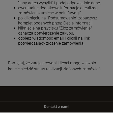
"inny adres wysyłki" i podaj odpowiednie dane,
115,00 zł
149,00 zł
ewentualne dodatkowe informacje o realizacji
zamówienia umieść w polu "uwagi"
DO KOSZYKA
DO KOSZYKA
po kliknięciu na "Podsumowanie" zobaczysz
komplet podanych przez Ciebie informacji,
kliknięcie na przycisku "Złóż zamówienie"
oznacza potwierdzenie zakupu,
odbierz wiadomość email i kliknij na link
potwierdzający złożenie zamówienia.
Pamiętaj, że zarejestrowani klienci mogą w swoim
koncie śledzić status realizacji złożonych zamówień.
Kontakt z nami