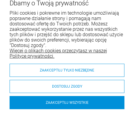
Dbamy o Twoją prywatność
Zadzwoń lub napisz do nas
Pliki cookies i pokrewne im technologie umożliwiają
Tel.:
+48 516 452 080
poprawne działanie strony i pomagają nam
dostosować ofertę do Twoich potrzeb. Możesz
E-mail:
kontakt@wiernibogu.pl
zaakceptować wykorzystanie przez nas wszystkich
tych plików i przejść do sklepu lub dostosować użycie
plików do swoich preferencji, wybierając opcję
Pomoc
"Dostosuj zgody".
Więcej o plikach cookies przeczytasz w naszej
Moje konto
Polityce prywatności.
Płatności i dostawa
ZAAKCEPTUJ TYLKO NIEZBĘDNE
Informacje
DOSTOSUJ ZGODY
O nas
ZAAKCEPTUJ WSZYSTKIE
© 2026 wiernibogu.pl. Wszelkie prawa zastrzeżone.
Styl graficzny ShopGadget.pl
Sklep internetowy Shoper.pl