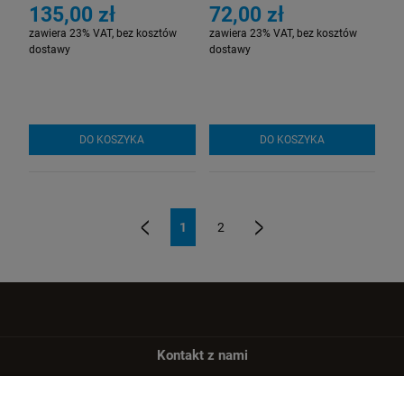
135,00 zł
72,00 zł
zawiera 23% VAT, bez kosztów
zawiera 23% VAT, bez kosztów
dostawy
dostawy
DO KOSZYKA
DO KOSZYKA
1
2
«
»
Kontakt z nami
Masz pytania?