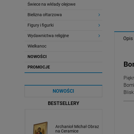
Świece na wkłady olejowe
Bielizna ołtarzowa
Figury i figurki
Wydawnictwa religijne
Opis
Wielkanoc
NOWOŚCI
Bom
PROMOCJE
Pięk
Bomb
NOWOŚCI
Blisk
BESTSELLERY
afał Obraz
Ikona Świętej Rodziny
Archanioł Michał Obraz
e
na Ceramice