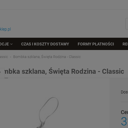
lep.pl
OCJE
CZAS I KOSZTY DOSTAWY
FORMY PŁATNOŚCI
RE
assic
Bombka szklana, Święta Rodzina - Classic
ombka szklana, Święta Rodzina - Classic
Dos
Ce
3