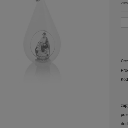
zaw
Oce
Pro
Kod
zap
pol
dod