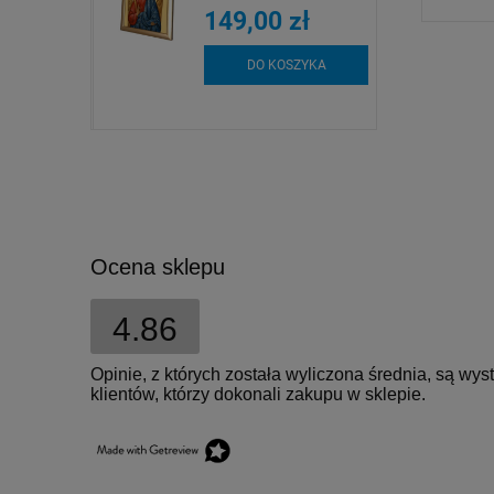
zł
115,00 zł
149,00 zł
SZYKA
DO KOSZYKA
DO KOSZYKA
Ocena sklepu
4.86
Opinie, z których została wyliczona średnia, są w
klientów, którzy dokonali zakupu w sklepie.