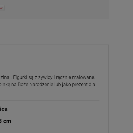
a . Figurki są z żywicy i ręcznie malowane.
inkę na Boże Narodzenie lub jako prezent dla
ica
3 cm
Gong mosiężny
Różaniec szklany
Różaniec szklany
Krzyż drewniany z
potrójny + młoteczek
niebieski Święta Monika
niebieski Święty Ra
srebrną listwą 15