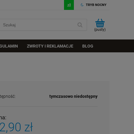
TRYB NOCNY
(pusty)
GULAMIN
ZWROTY I REKLAMACJE
BLOG
tępność:
tymczasowo niedostępny
na:
2,90 zł