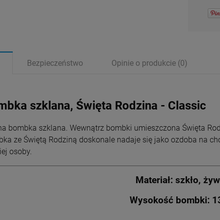
Bezpieczeństwo
Opinie o produkcie (0)
bka szklana, Święta Rodzina - Classic
na bombka szklana. Wewnątrz bombki umieszczona Święta Rodzin
ka ze Świętą Rodziną doskonale nadaje się jako ozdoba na cho
iej osoby.
Materiał: szkło, żyw
Wysokość bombki: 1
Vasculum z
Archanioł Gabriel Obraz
Ikona Najświętszego
Różaniec Komunijny,
serwetnikiem mosiężne
na Ceramice
Serca Jezusa i
Dla Dziewczynki, Dla