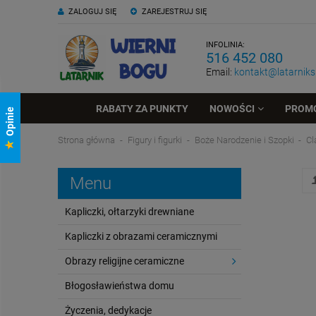
ZALOGUJ SIĘ
ZAREJESTRUJ SIĘ
INFOLINIA:
516 452 080
Email:
kontakt@latarniksk
RABATY ZA PUNKTY
NOWOŚCI
PROM
Opinie
Strona główna
Figury i figurki
Boże Narodzenie i Szopki
Cl
B
Menu
Kapliczki, ołtarzyki drewniane
Kapliczki z obrazami ceramicznymi
Obrazy religijne ceramiczne
Błogosławieństwa domu
Życzenia, dedykacje