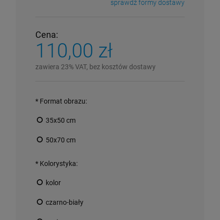
sprawdź formy dostawy
Cena nie zawiera ewentualnych kosztów płatności
Cena:
110,00 zł
zawiera 23% VAT, bez kosztów dostawy
*
Format obrazu:
35x50 cm
50x70 cm
*
Kolorystyka:
kolor
czarno-biały
Vasculum z serwetnikiem mosiężne
Archanioł Gabriel Obraz na Ceramice