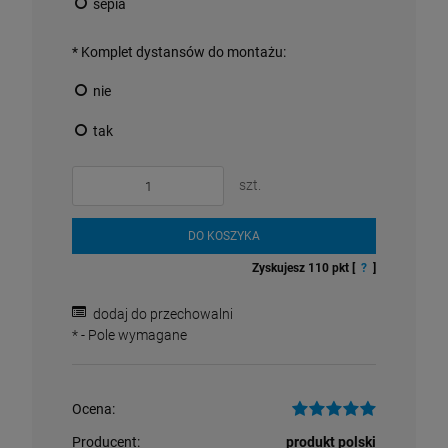
sepia
660,40 zł
149,00 zł
*
Komplet dystansów do montażu:
POWIADOM O DOSTĘPNOŚCI
DO KOSZYKA
nie
tak
szt.
DO KOSZYKA
Zyskujesz
110
pkt [
?
]
dodaj do przechowalni
*
- Pole wymagane
Ocena:
Producent:
produkt polski