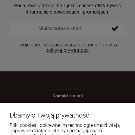
Podaj swój adres e-mail, jeżeli chcesz otrzymywać
informacje o nowościach i promocjach.
Twoje dane będą przetwarzane zgodnie z naszą
polityką prywatności
Kontakt z nami
Masz pytania?
Dbamy o Twoją prywatność
Zadzwoń lub napisz do nas
Pliki cookies i pokrewne im technologie umożliwiają
Tel.:
+48 516 452 080
poprawne działanie strony i pomagają nam