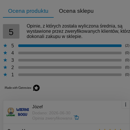
Ocena produktu
Ocena sklepu
Opinie, z których została wyliczona średnia, są
5
wystawione przez zweryfikowanych klientów, któr
dokonali zakupu w sklepie.
5
(2)
4
(0)
3
(0)
2
(0)
1
(0)
Jòzef
Dodano: 2026-06-30
Opinia zweryfikowana