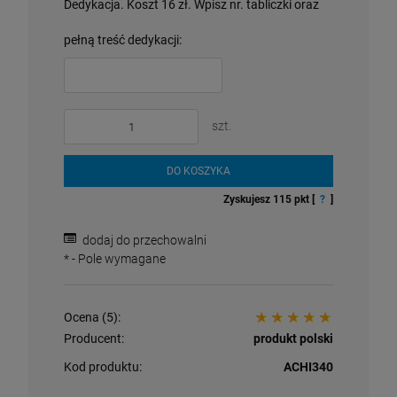
Dedykacja. Koszt 16 zł. Wpisz nr. tabliczki oraz
pełną treść dedykacji:
szt.
DO KOSZYKA
Zyskujesz
115
pkt [
?
]
Vasculum z serwetnikiem mosiężne
Archanioł Gabriel Obraz na Ceramice
dodaj do przechowalni
660,40 zł
149,00 zł
*
- Pole wymagane
POWIADOM O DOSTĘPNOŚCI
DO KOSZYKA
Ocena (5):
Producent:
produkt polski
Kod produktu:
ACHI340