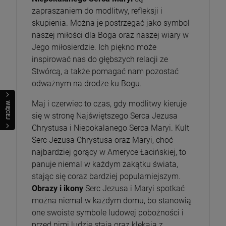
zapraszaniem do modlitwy, refleksji i
skupienia. Można je postrzegać jako symbol
naszej miłości dla Boga oraz naszej wiary w
Jego miłosierdzie. Ich piękno może
inspirować nas do głębszych relacji ze
Stwórcą, a także pomagać nam pozostać
odważnym na drodze ku Bogu.
Maj i czerwiec to czas, gdy modlitwy kieruje
WIĘCEJ
się w stronę Najświętszego Serca Jezusa
Chrystusa i Niepokalanego Serca Maryi. Kult
Serc Jezusa Chrystusa oraz Maryi, choć
najbardziej gorący w Ameryce Łacińskiej, to
panuje niemal w każdym zakątku świata,
stając się coraz bardziej popularniejszym.
Obrazy i ikony
Serc Jezusa i Maryi spotkać
można niemal w każdym domu, bo stanowią
one swoiste symbole ludowej pobożności i
przed nimi ludzie stają oraz klękają z